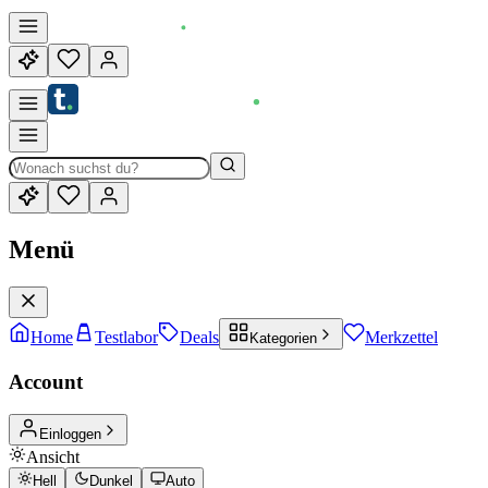
Menü
Home
Testlabor
Deals
Merkzettel
Kategorien
Account
Einloggen
Ansicht
Hell
Dunkel
Auto