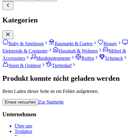
Kategorien
Baby & Spielzeug
Baumarkt & Garten
Beauty
Elektronik & Computer
Haushalt & Wohnen
Möbel &
Accessoires
Musikinstrumente
Reifen
Schmuck
Sport & Outdoor
Tierbedarf
Produkt konnte nicht geladen werden
Beim Laden dieser Seite ist ein Fehler aufgetreten.
Zur Startseite
Erneut versuchen
Unternehmen
Über uns
Testlabor