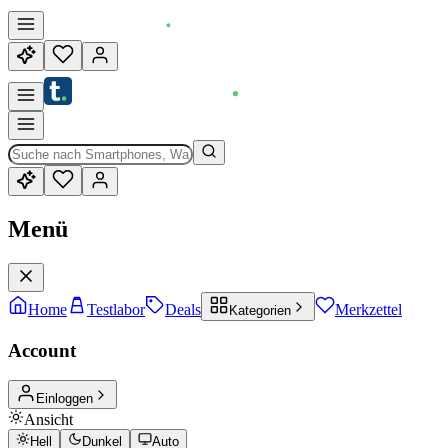
Menü
Home
Testlabor
Deals
Merkzettel
Kategorien
Account
Einloggen
Ansicht
Hell
Dunkel
Auto