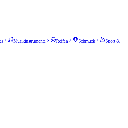
es
Musikinstrumente
Reifen
Schmuck
Sport &