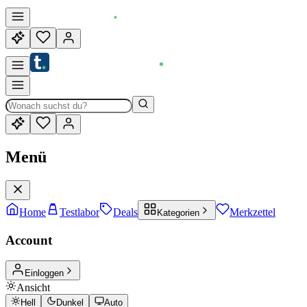
Menü
Home
Testlabor
Deals
Merkzettel
Kategorien
Account
Einloggen
Ansicht
Hell
Dunkel
Auto