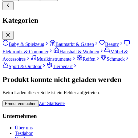
Kategorien
Baby & Spielzeug
Baumarkt & Garten
Beauty
Elektronik & Computer
Haushalt & Wohnen
Möbel &
Accessoires
Musikinstrumente
Reifen
Schmuck
Sport & Outdoor
Tierbedarf
Produkt konnte nicht geladen werden
Beim Laden dieser Seite ist ein Fehler aufgetreten.
Zur Startseite
Erneut versuchen
Unternehmen
Über uns
Testlabor