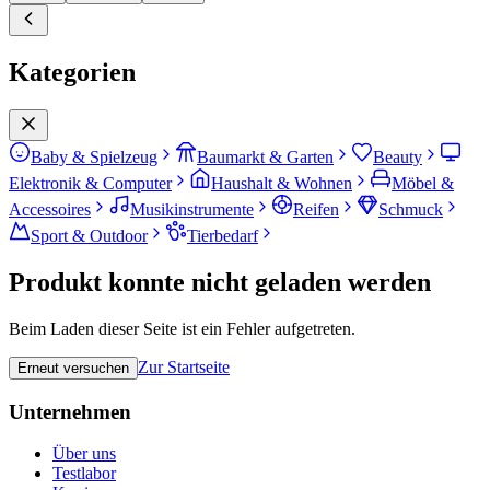
Kategorien
Baby & Spielzeug
Baumarkt & Garten
Beauty
Elektronik & Computer
Haushalt & Wohnen
Möbel &
Accessoires
Musikinstrumente
Reifen
Schmuck
Sport & Outdoor
Tierbedarf
Produkt konnte nicht geladen werden
Beim Laden dieser Seite ist ein Fehler aufgetreten.
Zur Startseite
Erneut versuchen
Unternehmen
Über uns
Testlabor