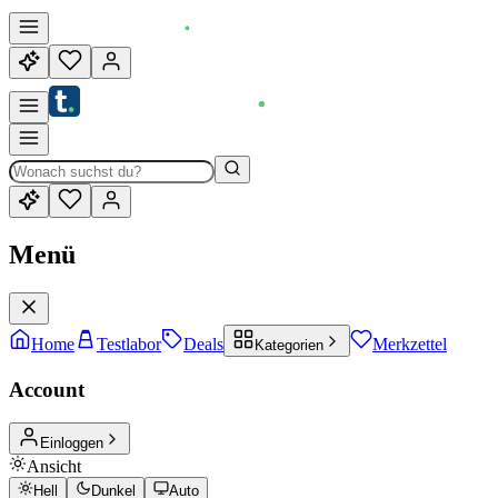
Menü
Home
Testlabor
Deals
Merkzettel
Kategorien
Account
Einloggen
Ansicht
Hell
Dunkel
Auto