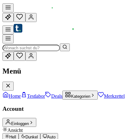
Menü
Home
Testlabor
Deals
Merkzettel
Kategorien
Account
Einloggen
Ansicht
Hell
Dunkel
Auto