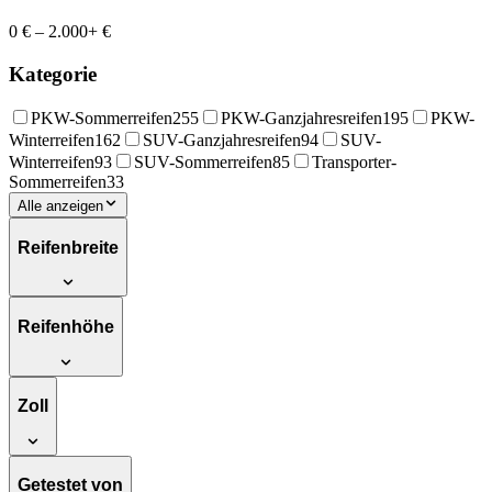
0 €
–
2.000+ €
Kategorie
PKW-Sommerreifen
255
PKW-Ganzjahresreifen
195
PKW-
Winterreifen
162
SUV-Ganzjahresreifen
94
SUV-
Winterreifen
93
SUV-Sommerreifen
85
Transporter-
Sommerreifen
33
Alle anzeigen
Reifenbreite
Reifenhöhe
Zoll
Getestet von