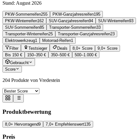
Stand:
August 2026
PKW-Sommerreifen
255
PKW-Ganzjahresreifen
195
PKW-Winterreifen
162
SUV-Ganzjahresreifen
94
SUV-Winterreifen
93
SUV-Sommerreifen
85
Transporter-Sommerreifen
33
Transporter-Winterreifen
25
Transporter-Ganzjahresreifen
23
Elektrowerkzeug
1
Motorrad-Reifen
1
Filter
Testsieger
Deals
8,0+ Score
9,0+ Score
Bis 150 €
150–350 €
350–500 €
500–1.000 €
Gebraucht
Score
204
Produkte von Vredestein
Produktbewertung
8,0+ Hervorragend
9
7,0+ Empfehlenswert
135
Preis