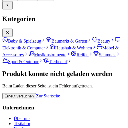
Kategorien
Baby & Spielzeug
Baumarkt & Garten
Beauty
Elektronik & Computer
Haushalt & Wohnen
Möbel &
Accessoires
Musikinstrumente
Reifen
Schmuck
Sport & Outdoor
Tierbedarf
Produkt konnte nicht geladen werden
Beim Laden dieser Seite ist ein Fehler aufgetreten.
Zur Startseite
Erneut versuchen
Unternehmen
Über uns
Testlabor