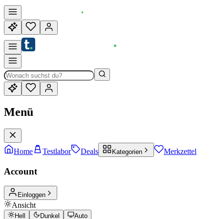
Menü
Home
Testlabor
Deals
Merkzettel
Kategorien
Account
Einloggen
Ansicht
Hell
Dunkel
Auto