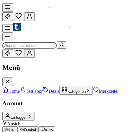
Menü
Home
Testlabor
Deals
Merkzettel
Kategorien
Account
Einloggen
Ansicht
Hell
Dunkel
Auto