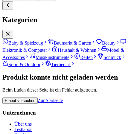
Kategorien
Baby & Spielzeug
Baumarkt & Garten
Beauty
Elektronik & Computer
Haushalt & Wohnen
Möbel &
Accessoires
Musikinstrumente
Reifen
Schmuck
Sport & Outdoor
Tierbedarf
Produkt konnte nicht geladen werden
Beim Laden dieser Seite ist ein Fehler aufgetreten.
Zur Startseite
Erneut versuchen
Unternehmen
Über uns
Testlabor