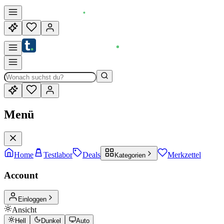
Menü
Home
Testlabor
Deals
Merkzettel
Kategorien
Account
Einloggen
Ansicht
Hell
Dunkel
Auto