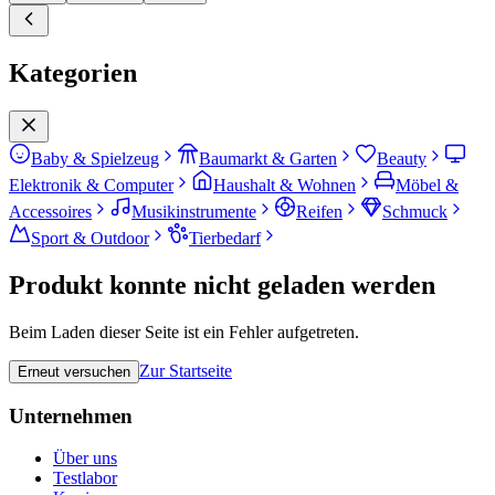
Kategorien
Baby & Spielzeug
Baumarkt & Garten
Beauty
Elektronik & Computer
Haushalt & Wohnen
Möbel &
Accessoires
Musikinstrumente
Reifen
Schmuck
Sport & Outdoor
Tierbedarf
Produkt konnte nicht geladen werden
Beim Laden dieser Seite ist ein Fehler aufgetreten.
Zur Startseite
Erneut versuchen
Unternehmen
Über uns
Testlabor