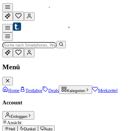
Menü
Home
Testlabor
Deals
Merkzettel
Kategorien
Account
Einloggen
Ansicht
Hell
Dunkel
Auto