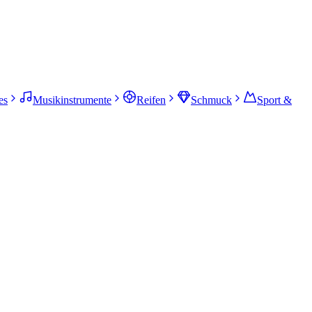
es
Musikinstrumente
Reifen
Schmuck
Sport &