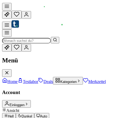
Menü
Home
Testlabor
Deals
Merkzettel
Kategorien
Account
Einloggen
Ansicht
Hell
Dunkel
Auto