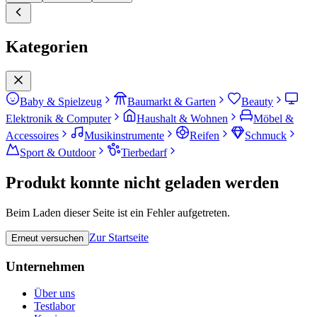
Kategorien
Baby & Spielzeug
Baumarkt & Garten
Beauty
Elektronik & Computer
Haushalt & Wohnen
Möbel &
Accessoires
Musikinstrumente
Reifen
Schmuck
Sport & Outdoor
Tierbedarf
Produkt konnte nicht geladen werden
Beim Laden dieser Seite ist ein Fehler aufgetreten.
Zur Startseite
Erneut versuchen
Unternehmen
Über uns
Testlabor