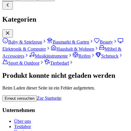
Kategorien
Baby & Spielzeug
Baumarkt & Garten
Beauty
Elektronik & Computer
Haushalt & Wohnen
Möbel &
Accessoires
Musikinstrumente
Reifen
Schmuck
Sport & Outdoor
Tierbedarf
Produkt konnte nicht geladen werden
Beim Laden dieser Seite ist ein Fehler aufgetreten.
Zur Startseite
Erneut versuchen
Unternehmen
Über uns
Testlabor