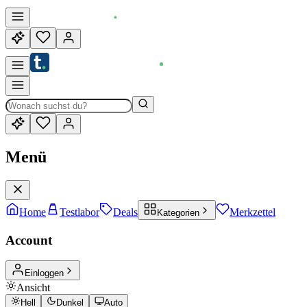
Menü
Home
Testlabor
Deals
Merkzettel
Kategorien
Account
Einloggen
Ansicht
Hell
Dunkel
Auto