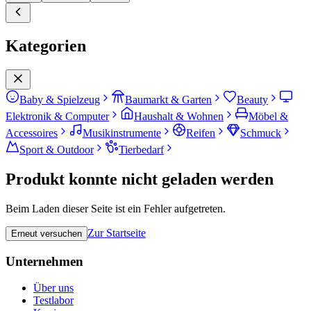
Kategorien
Baby & Spielzeug
Baumarkt & Garten
Beauty
Elektronik & Computer
Haushalt & Wohnen
Möbel &
Accessoires
Musikinstrumente
Reifen
Schmuck
Sport & Outdoor
Tierbedarf
Produkt konnte nicht geladen werden
Beim Laden dieser Seite ist ein Fehler aufgetreten.
Zur Startseite
Erneut versuchen
Unternehmen
Über uns
Testlabor