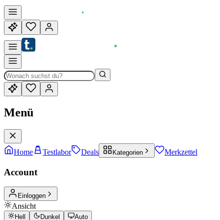
Menü
Home
Testlabor
Deals
Merkzettel
Kategorien
Account
Einloggen
Ansicht
Hell
Dunkel
Auto