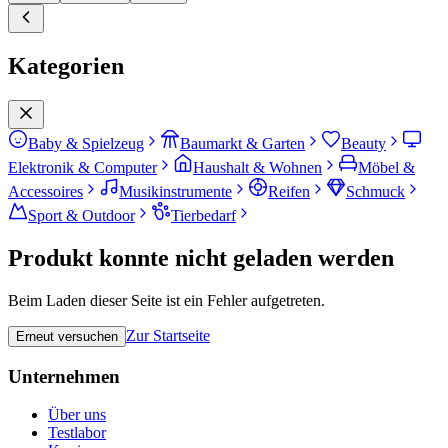
Kategorien
Baby & Spielzeug
Baumarkt & Garten
Beauty
Elektronik & Computer
Haushalt & Wohnen
Möbel &
Accessoires
Musikinstrumente
Reifen
Schmuck
Sport & Outdoor
Tierbedarf
Produkt konnte nicht geladen werden
Beim Laden dieser Seite ist ein Fehler aufgetreten.
Zur Startseite
Erneut versuchen
Unternehmen
Über uns
Testlabor