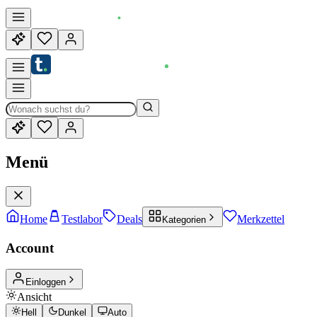
Menü
Home
Testlabor
Deals
Merkzettel
Kategorien
Account
Einloggen
Ansicht
Hell
Dunkel
Auto