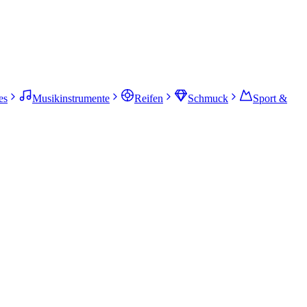
es
Musikinstrumente
Reifen
Schmuck
Sport &