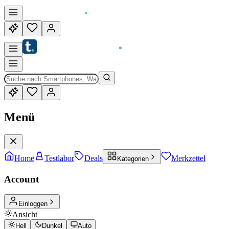
Menü
Home
Testlabor
Deals
Merkzettel
Kategorien
Account
Einloggen
Ansicht
Hell
Dunkel
Auto