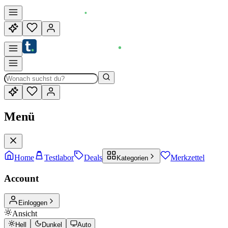
Menü
Home
Testlabor
Deals
Merkzettel
Kategorien
Account
Einloggen
Ansicht
Hell
Dunkel
Auto