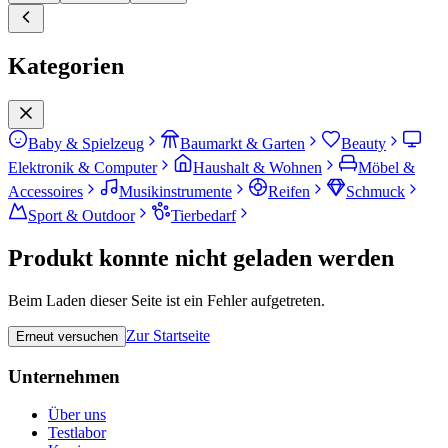
Kategorien
Baby & Spielzeug
Baumarkt & Garten
Beauty
Elektronik & Computer
Haushalt & Wohnen
Möbel &
Accessoires
Musikinstrumente
Reifen
Schmuck
Sport & Outdoor
Tierbedarf
Produkt konnte nicht geladen werden
Beim Laden dieser Seite ist ein Fehler aufgetreten.
Zur Startseite
Erneut versuchen
Unternehmen
Über uns
Testlabor