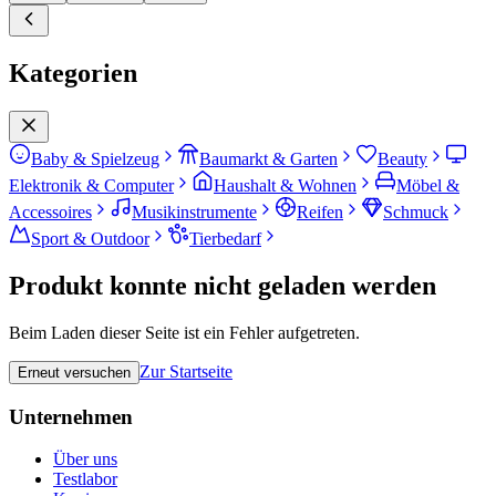
Kategorien
Baby & Spielzeug
Baumarkt & Garten
Beauty
Elektronik & Computer
Haushalt & Wohnen
Möbel &
Accessoires
Musikinstrumente
Reifen
Schmuck
Sport & Outdoor
Tierbedarf
Produkt konnte nicht geladen werden
Beim Laden dieser Seite ist ein Fehler aufgetreten.
Zur Startseite
Erneut versuchen
Unternehmen
Über uns
Testlabor