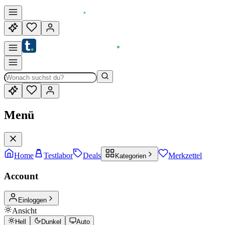
Menü
Home
Testlabor
Deals
Merkzettel
Kategorien
Account
Einloggen
Ansicht
Hell
Dunkel
Auto