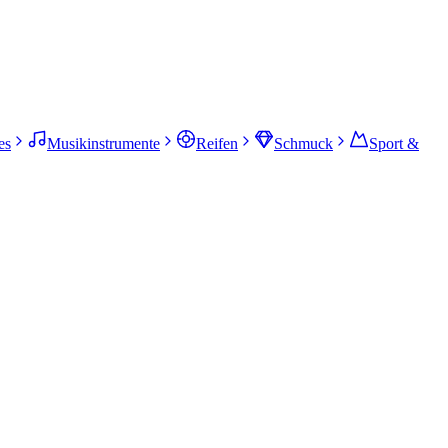
es
Musikinstrumente
Reifen
Schmuck
Sport &