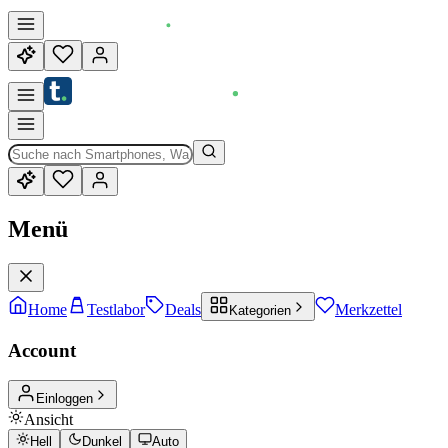
Menü
Home
Testlabor
Deals
Merkzettel
Kategorien
Account
Einloggen
Ansicht
Hell
Dunkel
Auto