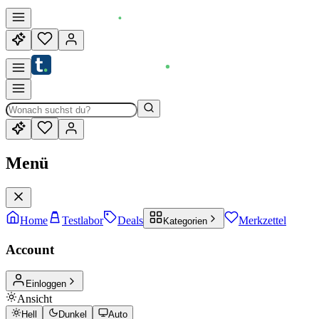
Menü
Home
Testlabor
Deals
Merkzettel
Kategorien
Account
Einloggen
Ansicht
Hell
Dunkel
Auto