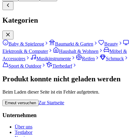
Kategorien
Baby & Spielzeug
Baumarkt & Garten
Beauty
Elektronik & Computer
Haushalt & Wohnen
Möbel &
Accessoires
Musikinstrumente
Reifen
Schmuck
Sport & Outdoor
Tierbedarf
Produkt konnte nicht geladen werden
Beim Laden dieser Seite ist ein Fehler aufgetreten.
Zur Startseite
Erneut versuchen
Unternehmen
Über uns
Testlabor