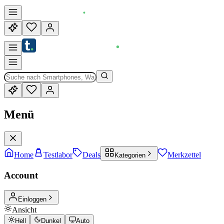
Menü
Home
Testlabor
Deals
Merkzettel
Kategorien
Account
Einloggen
Ansicht
Hell
Dunkel
Auto