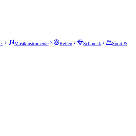
es
Musikinstrumente
Reifen
Schmuck
Sport &