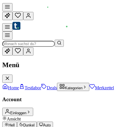
Menü
Home
Testlabor
Deals
Merkzettel
Kategorien
Account
Einloggen
Ansicht
Hell
Dunkel
Auto