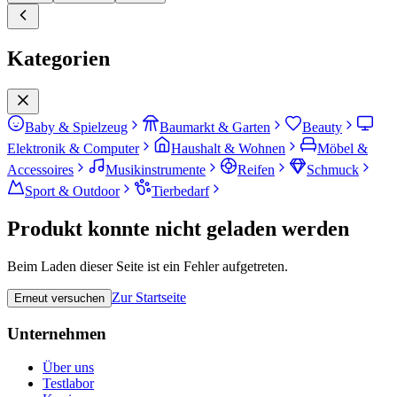
Kategorien
Baby & Spielzeug
Baumarkt & Garten
Beauty
Elektronik & Computer
Haushalt & Wohnen
Möbel &
Accessoires
Musikinstrumente
Reifen
Schmuck
Sport & Outdoor
Tierbedarf
Produkt konnte nicht geladen werden
Beim Laden dieser Seite ist ein Fehler aufgetreten.
Zur Startseite
Erneut versuchen
Unternehmen
Über uns
Testlabor