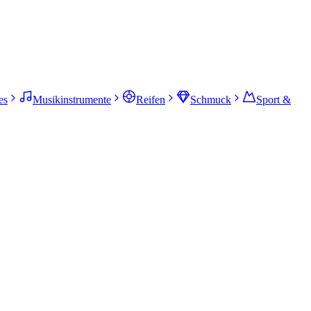
es
Musikinstrumente
Reifen
Schmuck
Sport &