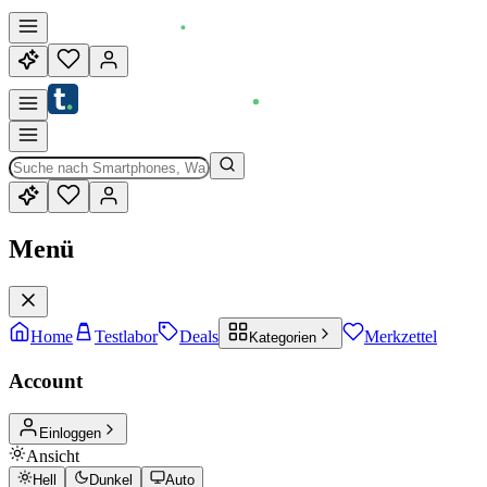
Menü
Home
Testlabor
Deals
Merkzettel
Kategorien
Account
Einloggen
Ansicht
Hell
Dunkel
Auto