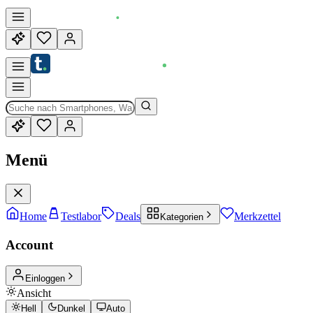
Menü
Home
Testlabor
Deals
Merkzettel
Kategorien
Account
Einloggen
Ansicht
Hell
Dunkel
Auto