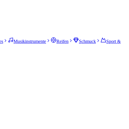
es
Musikinstrumente
Reifen
Schmuck
Sport &