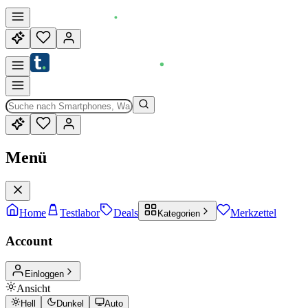
Menü
Home
Testlabor
Deals
Merkzettel
Kategorien
Account
Einloggen
Ansicht
Hell
Dunkel
Auto