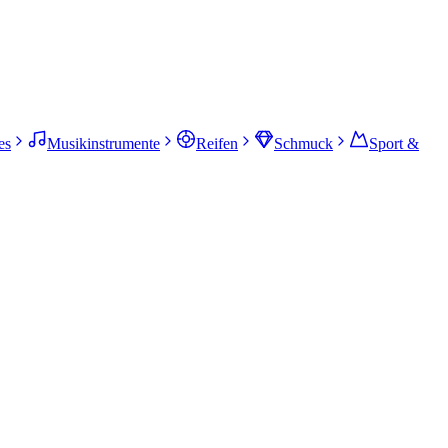
es
Musikinstrumente
Reifen
Schmuck
Sport &