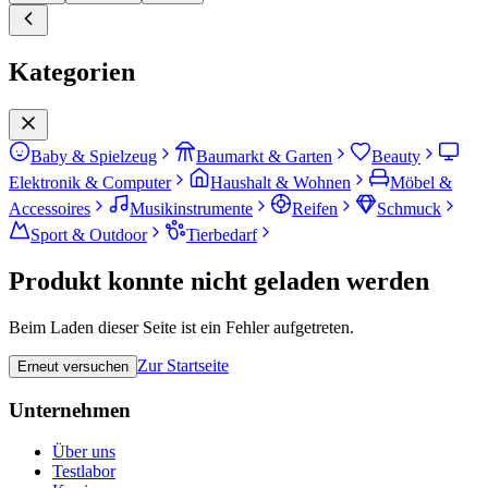
Kategorien
Baby & Spielzeug
Baumarkt & Garten
Beauty
Elektronik & Computer
Haushalt & Wohnen
Möbel &
Accessoires
Musikinstrumente
Reifen
Schmuck
Sport & Outdoor
Tierbedarf
Produkt konnte nicht geladen werden
Beim Laden dieser Seite ist ein Fehler aufgetreten.
Zur Startseite
Erneut versuchen
Unternehmen
Über uns
Testlabor