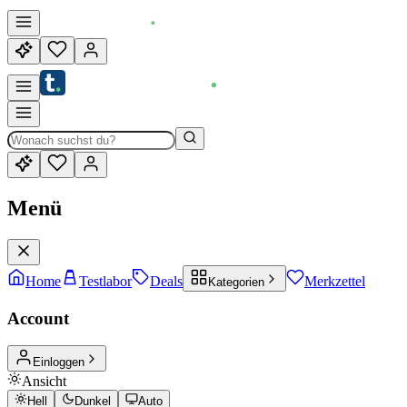
Menü
Home
Testlabor
Deals
Merkzettel
Kategorien
Account
Einloggen
Ansicht
Hell
Dunkel
Auto