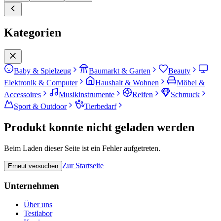
Kategorien
Baby & Spielzeug
Baumarkt & Garten
Beauty
Elektronik & Computer
Haushalt & Wohnen
Möbel &
Accessoires
Musikinstrumente
Reifen
Schmuck
Sport & Outdoor
Tierbedarf
Produkt konnte nicht geladen werden
Beim Laden dieser Seite ist ein Fehler aufgetreten.
Zur Startseite
Erneut versuchen
Unternehmen
Über uns
Testlabor