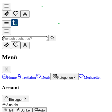
Menü
Home
Testlabor
Deals
Merkzettel
Kategorien
Account
Einloggen
Ansicht
Hell
Dunkel
Auto