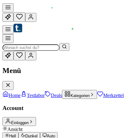
Menü
Home
Testlabor
Deals
Merkzettel
Kategorien
Account
Einloggen
Ansicht
Hell
Dunkel
Auto