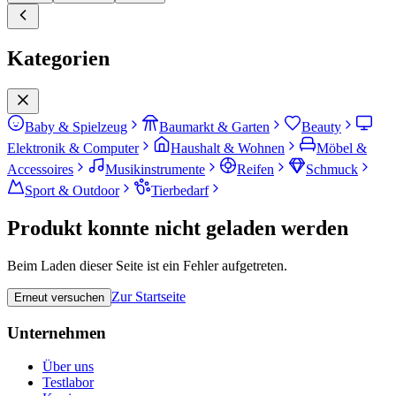
Kategorien
Baby & Spielzeug
Baumarkt & Garten
Beauty
Elektronik & Computer
Haushalt & Wohnen
Möbel &
Accessoires
Musikinstrumente
Reifen
Schmuck
Sport & Outdoor
Tierbedarf
Produkt konnte nicht geladen werden
Beim Laden dieser Seite ist ein Fehler aufgetreten.
Zur Startseite
Erneut versuchen
Unternehmen
Über uns
Testlabor