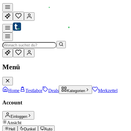
Menü
Home
Testlabor
Deals
Merkzettel
Kategorien
Account
Einloggen
Ansicht
Hell
Dunkel
Auto