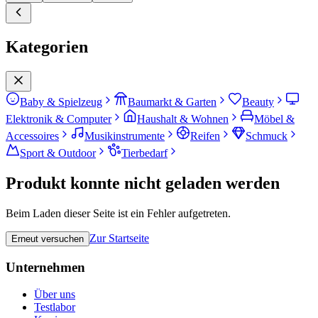
Kategorien
Baby & Spielzeug
Baumarkt & Garten
Beauty
Elektronik & Computer
Haushalt & Wohnen
Möbel &
Accessoires
Musikinstrumente
Reifen
Schmuck
Sport & Outdoor
Tierbedarf
Produkt konnte nicht geladen werden
Beim Laden dieser Seite ist ein Fehler aufgetreten.
Zur Startseite
Erneut versuchen
Unternehmen
Über uns
Testlabor