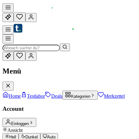
Menü
Home
Testlabor
Deals
Merkzettel
Kategorien
Account
Einloggen
Ansicht
Hell
Dunkel
Auto