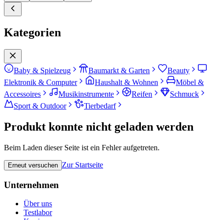
Kategorien
Baby & Spielzeug
Baumarkt & Garten
Beauty
Elektronik & Computer
Haushalt & Wohnen
Möbel &
Accessoires
Musikinstrumente
Reifen
Schmuck
Sport & Outdoor
Tierbedarf
Produkt konnte nicht geladen werden
Beim Laden dieser Seite ist ein Fehler aufgetreten.
Zur Startseite
Erneut versuchen
Unternehmen
Über uns
Testlabor