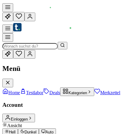
Menü
Home
Testlabor
Deals
Merkzettel
Kategorien
Account
Einloggen
Ansicht
Hell
Dunkel
Auto