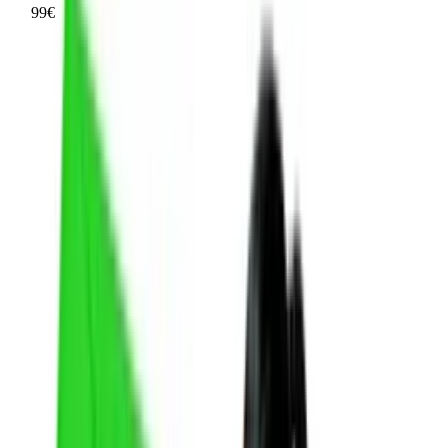
12
% Rabatt
zum ⌀-Bestpreis
99
€
ab
9
12,88 €
Mehr Produkte laden
Frag die KI
Lohnt sich dieses Produkt für mich?
Was sind die wichtigsten Vor- und Nachteile?
Gibt es bessere Alternativen in dieser Preisklasse?
Frag etwas anderes
Unternehmen
Über uns
Testlabor
Karriere
Services
Datenschutz
Impressum