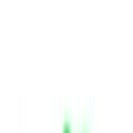
Sport-Thieme Fitnessband aus Stoff,
elastisches Textil-Gymnastikband mit 8
Schlaufen, in drei Zugstärken (10 kg, 15
kg, 20 kg), Länge: 96 cm, hochwertiges
Latex-Polyester-Gemisch