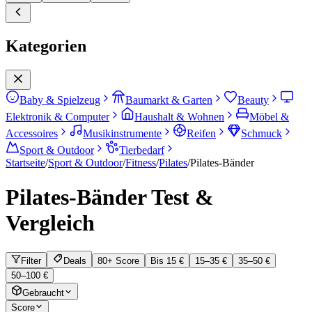
Kategorien
Baby & Spielzeug
Baumarkt & Garten
Beauty
Elektronik & Computer
Haushalt & Wohnen
Möbel &
Accessoires
Musikinstrumente
Reifen
Schmuck
Sport & Outdoor
Tierbedarf
Startseite
/
Sport & Outdoor
/
Fitness
/
Pilates
/
Pilates-Bänder
Pilates-Bänder
Test &
Vergleich
Filter
Deals
80+ Score
Bis 15 €
15–35 €
35–50 €
50–100 €
Gebraucht
Score