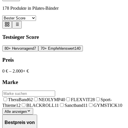
178
Produkte in
Pilates-Bänder
Testsieger Score
80+ Hervorragend
7
70+ Empfehlenswert
140
Preis
0 €
–
2.000+ €
Marke
TheraBand
62
NEOLYMP
40
FLEXVIT
28
Sport-
Thieme
12
BLACKROLL
11
Sanctband
11
GYMSTICK
10
Alle anzeigen
Bestpreis von