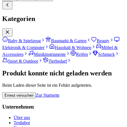
Kategorien
Baby & Spielzeug
Baumarkt & Garten
Beauty
Elektronik & Computer
Haushalt & Wohnen
Möbel &
Accessoires
Musikinstrumente
Reifen
Schmuck
Sport & Outdoor
Tierbedarf
Produkt konnte nicht geladen werden
Beim Laden dieser Seite ist ein Fehler aufgetreten.
Zur Startseite
Erneut versuchen
Unternehmen
Über uns
Testlabor