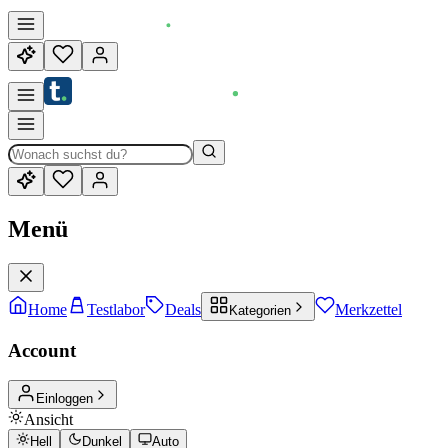
Menü
Home
Testlabor
Deals
Merkzettel
Kategorien
Account
Einloggen
Ansicht
Hell
Dunkel
Auto