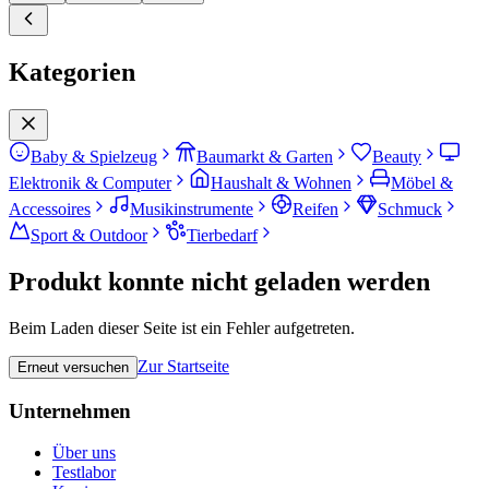
Kategorien
Baby & Spielzeug
Baumarkt & Garten
Beauty
Elektronik & Computer
Haushalt & Wohnen
Möbel &
Accessoires
Musikinstrumente
Reifen
Schmuck
Sport & Outdoor
Tierbedarf
Produkt konnte nicht geladen werden
Beim Laden dieser Seite ist ein Fehler aufgetreten.
Zur Startseite
Erneut versuchen
Unternehmen
Über uns
Testlabor