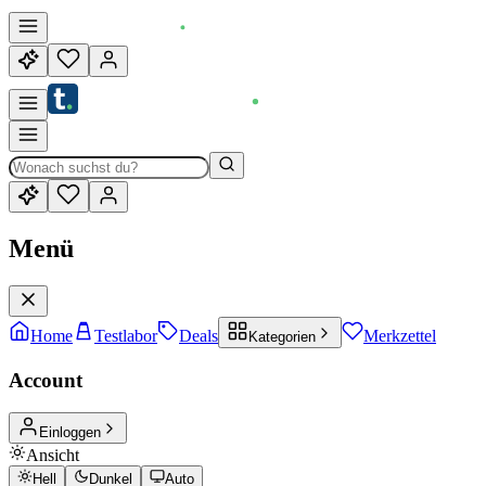
Menü
Home
Testlabor
Deals
Merkzettel
Kategorien
Account
Einloggen
Ansicht
Hell
Dunkel
Auto