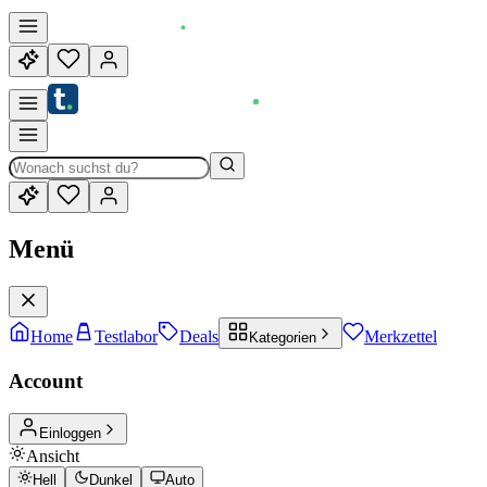
Menü
Home
Testlabor
Deals
Merkzettel
Kategorien
Account
Einloggen
Ansicht
Hell
Dunkel
Auto