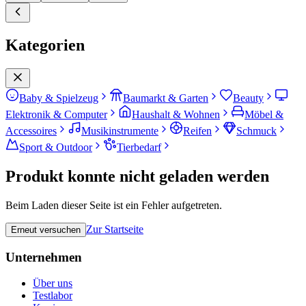
Kategorien
Baby & Spielzeug
Baumarkt & Garten
Beauty
Elektronik & Computer
Haushalt & Wohnen
Möbel &
Accessoires
Musikinstrumente
Reifen
Schmuck
Sport & Outdoor
Tierbedarf
Produkt konnte nicht geladen werden
Beim Laden dieser Seite ist ein Fehler aufgetreten.
Zur Startseite
Erneut versuchen
Unternehmen
Über uns
Testlabor