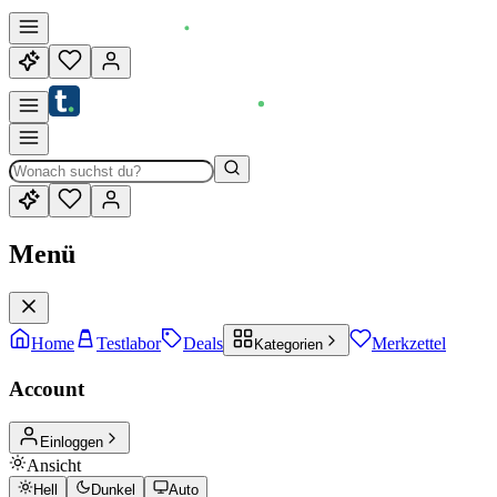
Menü
Home
Testlabor
Deals
Merkzettel
Kategorien
Account
Einloggen
Ansicht
Hell
Dunkel
Auto