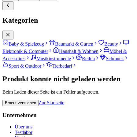
Kategorien
Baby & Spielzeug
Baumarkt & Garten
Beauty
Elektronik & Computer
Haushalt & Wohnen
Möbel &
Accessoires
Musikinstrumente
Reifen
Schmuck
Sport & Outdoor
Tierbedarf
Produkt konnte nicht geladen werden
Beim Laden dieser Seite ist ein Fehler aufgetreten.
Zur Startseite
Erneut versuchen
Unternehmen
Über uns
Testlabor