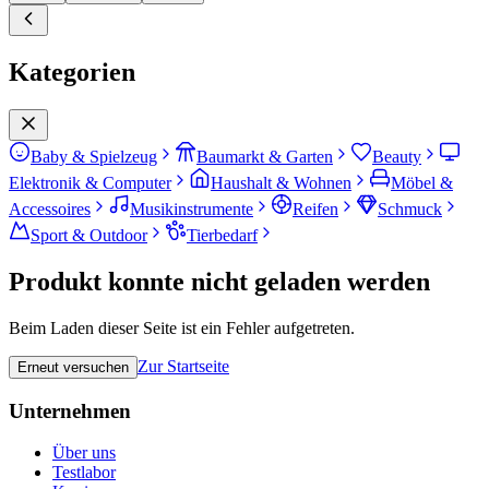
Kategorien
Baby & Spielzeug
Baumarkt & Garten
Beauty
Elektronik & Computer
Haushalt & Wohnen
Möbel &
Accessoires
Musikinstrumente
Reifen
Schmuck
Sport & Outdoor
Tierbedarf
Produkt konnte nicht geladen werden
Beim Laden dieser Seite ist ein Fehler aufgetreten.
Zur Startseite
Erneut versuchen
Unternehmen
Über uns
Testlabor