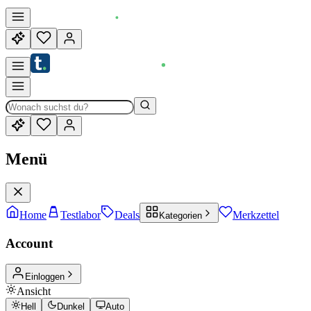
Menü
Home
Testlabor
Deals
Merkzettel
Kategorien
Account
Einloggen
Ansicht
Hell
Dunkel
Auto