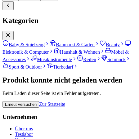
Kategorien
Baby & Spielzeug
Baumarkt & Garten
Beauty
Elektronik & Computer
Haushalt & Wohnen
Möbel &
Accessoires
Musikinstrumente
Reifen
Schmuck
Sport & Outdoor
Tierbedarf
Produkt konnte nicht geladen werden
Beim Laden dieser Seite ist ein Fehler aufgetreten.
Zur Startseite
Erneut versuchen
Unternehmen
Über uns
Testlabor