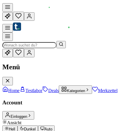
Menü
Home
Testlabor
Deals
Merkzettel
Kategorien
Account
Einloggen
Ansicht
Hell
Dunkel
Auto