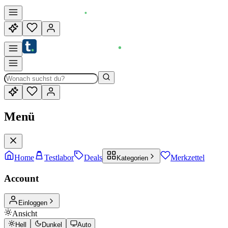
Menü
Home
Testlabor
Deals
Merkzettel
Kategorien
Account
Einloggen
Ansicht
Hell
Dunkel
Auto