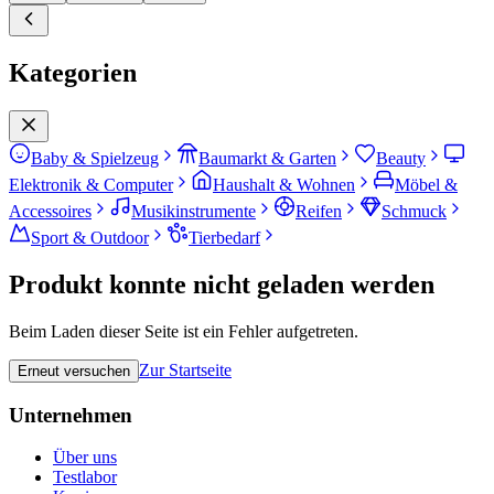
Kategorien
Baby & Spielzeug
Baumarkt & Garten
Beauty
Elektronik & Computer
Haushalt & Wohnen
Möbel &
Accessoires
Musikinstrumente
Reifen
Schmuck
Sport & Outdoor
Tierbedarf
Produkt konnte nicht geladen werden
Beim Laden dieser Seite ist ein Fehler aufgetreten.
Zur Startseite
Erneut versuchen
Unternehmen
Über uns
Testlabor