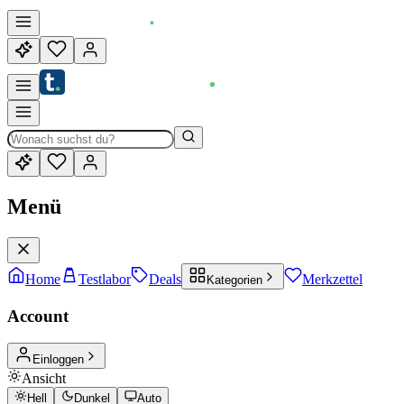
Menü
Home
Testlabor
Deals
Merkzettel
Kategorien
Account
Einloggen
Ansicht
Hell
Dunkel
Auto