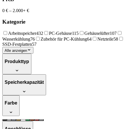
0 €
–
2.000+ €
Kategorie
Arbeitsspeicher
432
PC-Gehäuse
115
Gehäuselüfter
107
Wasserkühlung
76
Zubehör für PC-Kühlung
64
Netzteile
58
SSD-Festplatten
57
Alle anzeigen
Produkttyp
Speicherkapazität
Farbe
Anschlüsse