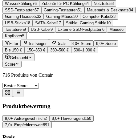
Wasserkühlung
76
Zubehör für PC-Kühlung
64
Netzteile
58
SSD-Festplatten
57
Gaming-Tastaturen
51
Mauspads & Deskmats
34
Gaming-Headsets
32
Gaming-Mäuse
30
Computer-Kabel
23
USB-Sticks
18
SATA-Kabel
17
Stühle: Gaming Stühle
10
Tastaturen
9
USB-Kabel
9
Externe SSD-Festplatten
6
Mäuse
6
Kopfhörer
5
Filter
Testsieger
Deals
8,0+ Score
9,0+ Score
Bis 150 €
150–350 €
350–500 €
500–1.000 €
Gebraucht
Score
716
Produkte von Corsair
Produktbewertung
9,0+ Außergewöhnlich
2
8,0+ Hervorragend
150
7,0+ Empfehlenswert
891
Preis