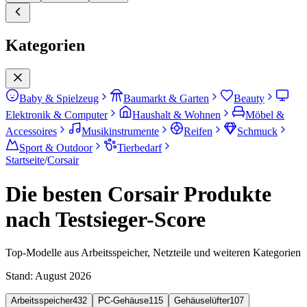
Kategorien
Baby & Spielzeug
Baumarkt & Garten
Beauty
Elektronik & Computer
Haushalt & Wohnen
Möbel &
Accessoires
Musikinstrumente
Reifen
Schmuck
Sport & Outdoor
Tierbedarf
Startseite
/
Corsair
Die besten Corsair Produkte
nach Testsieger-Score
Top-Modelle aus Arbeitsspeicher, Netzteile und weiteren Kategorien
Stand:
August 2026
Arbeitsspeicher
432
PC-Gehäuse
115
Gehäuselüfter
107