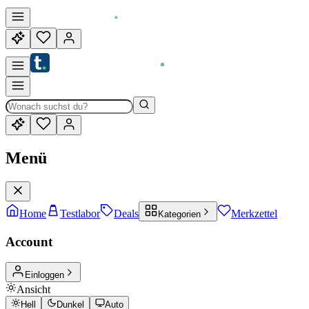
Menü
Home
Testlabor
Deals
Merkzettel
Kategorien
Account
Einloggen
Ansicht
Hell
Dunkel
Auto