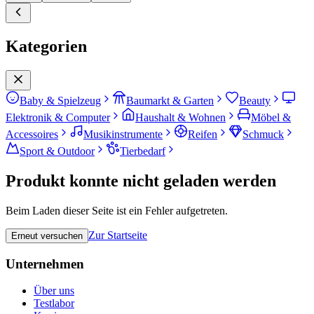
Kategorien
Baby & Spielzeug
Baumarkt & Garten
Beauty
Elektronik & Computer
Haushalt & Wohnen
Möbel &
Accessoires
Musikinstrumente
Reifen
Schmuck
Sport & Outdoor
Tierbedarf
Produkt konnte nicht geladen werden
Beim Laden dieser Seite ist ein Fehler aufgetreten.
Zur Startseite
Erneut versuchen
Unternehmen
Über uns
Testlabor