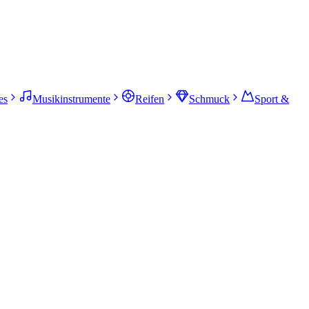
es
Musikinstrumente
Reifen
Schmuck
Sport &