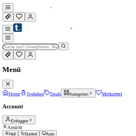
Menü
Home
Testlabor
Deals
Merkzettel
Kategorien
Account
Einloggen
Ansicht
Hell
Dunkel
Auto