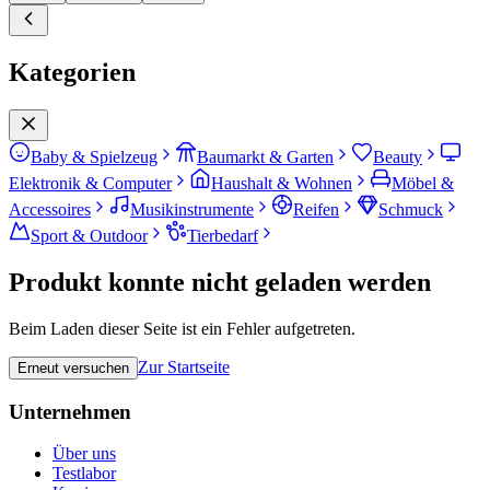
Kategorien
Baby & Spielzeug
Baumarkt & Garten
Beauty
Elektronik & Computer
Haushalt & Wohnen
Möbel &
Accessoires
Musikinstrumente
Reifen
Schmuck
Sport & Outdoor
Tierbedarf
Produkt konnte nicht geladen werden
Beim Laden dieser Seite ist ein Fehler aufgetreten.
Zur Startseite
Erneut versuchen
Unternehmen
Über uns
Testlabor