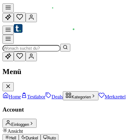
Menü
Home
Testlabor
Deals
Merkzettel
Kategorien
Account
Einloggen
Ansicht
Hell
Dunkel
Auto