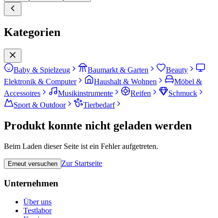
Kategorien
Baby & Spielzeug
Baumarkt & Garten
Beauty
Elektronik & Computer
Haushalt & Wohnen
Möbel &
Accessoires
Musikinstrumente
Reifen
Schmuck
Sport & Outdoor
Tierbedarf
Produkt konnte nicht geladen werden
Beim Laden dieser Seite ist ein Fehler aufgetreten.
Zur Startseite
Erneut versuchen
Unternehmen
Über uns
Testlabor