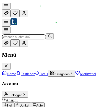
Menü
Home
Testlabor
Deals
Merkzettel
Kategorien
Account
Einloggen
Ansicht
Hell
Dunkel
Auto