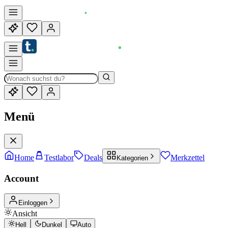
Menü
Home
Testlabor
Deals
Merkzettel
Kategorien
Account
Einloggen
Ansicht
Hell
Dunkel
Auto