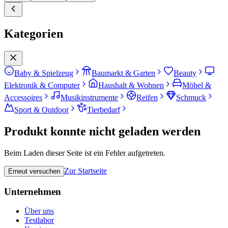
Kategorien
Baby & Spielzeug
Baumarkt & Garten
Beauty
Elektronik & Computer
Haushalt & Wohnen
Möbel &
Accessoires
Musikinstrumente
Reifen
Schmuck
Sport & Outdoor
Tierbedarf
Produkt konnte nicht geladen werden
Beim Laden dieser Seite ist ein Fehler aufgetreten.
Zur Startseite
Erneut versuchen
Unternehmen
Über uns
Testlabor