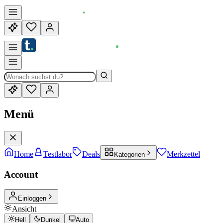
Menü
Home
Testlabor
Deals
Merkzettel
Kategorien
Account
Einloggen
Ansicht
Hell
Dunkel
Auto