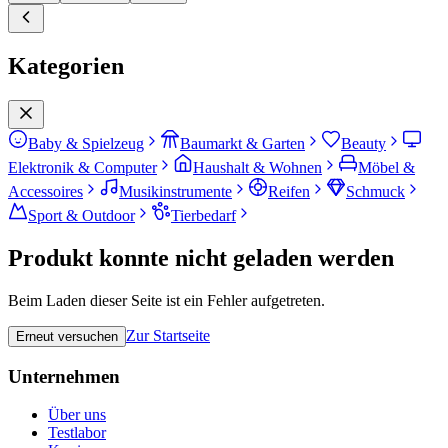
Kategorien
Baby & Spielzeug
Baumarkt & Garten
Beauty
Elektronik & Computer
Haushalt & Wohnen
Möbel &
Accessoires
Musikinstrumente
Reifen
Schmuck
Sport & Outdoor
Tierbedarf
Produkt konnte nicht geladen werden
Beim Laden dieser Seite ist ein Fehler aufgetreten.
Zur Startseite
Erneut versuchen
Unternehmen
Über uns
Testlabor