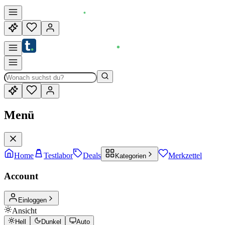
Menü
Home
Testlabor
Deals
Merkzettel
Kategorien
Account
Einloggen
Ansicht
Hell
Dunkel
Auto