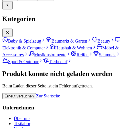
Kategorien
Baby & Spielzeug
Baumarkt & Garten
Beauty
Elektronik & Computer
Haushalt & Wohnen
Möbel &
Accessoires
Musikinstrumente
Reifen
Schmuck
Sport & Outdoor
Tierbedarf
Produkt konnte nicht geladen werden
Beim Laden dieser Seite ist ein Fehler aufgetreten.
Zur Startseite
Erneut versuchen
Unternehmen
Über uns
Testlabor