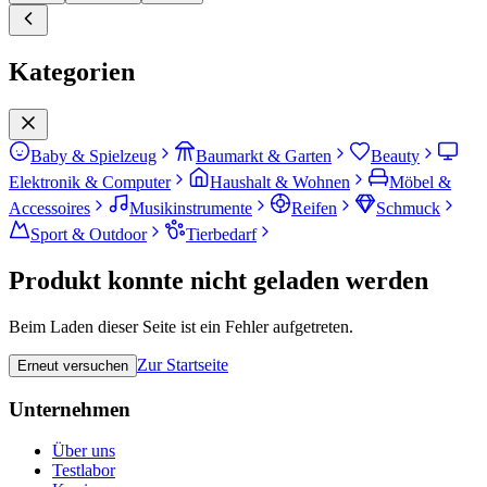
Kategorien
Baby & Spielzeug
Baumarkt & Garten
Beauty
Elektronik & Computer
Haushalt & Wohnen
Möbel &
Accessoires
Musikinstrumente
Reifen
Schmuck
Sport & Outdoor
Tierbedarf
Produkt konnte nicht geladen werden
Beim Laden dieser Seite ist ein Fehler aufgetreten.
Zur Startseite
Erneut versuchen
Unternehmen
Über uns
Testlabor