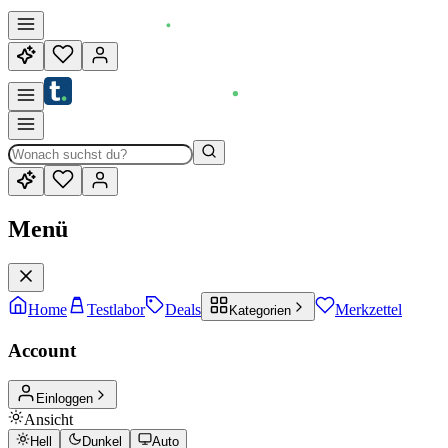
Menü
Home
Testlabor
Deals
Merkzettel
Kategorien
Account
Einloggen
Ansicht
Hell
Dunkel
Auto