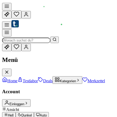
Menü
Home
Testlabor
Deals
Merkzettel
Kategorien
Account
Einloggen
Ansicht
Hell
Dunkel
Auto