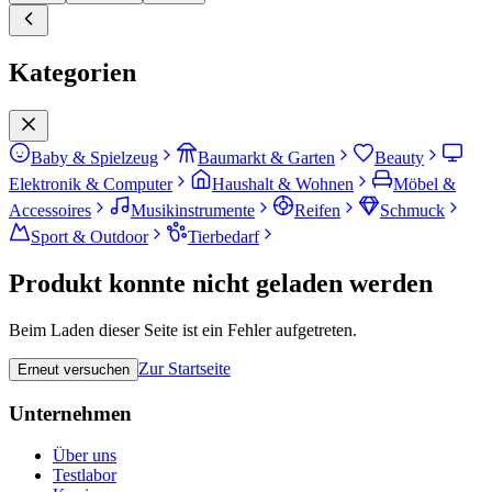
Kategorien
Baby & Spielzeug
Baumarkt & Garten
Beauty
Elektronik & Computer
Haushalt & Wohnen
Möbel &
Accessoires
Musikinstrumente
Reifen
Schmuck
Sport & Outdoor
Tierbedarf
Produkt konnte nicht geladen werden
Beim Laden dieser Seite ist ein Fehler aufgetreten.
Zur Startseite
Erneut versuchen
Unternehmen
Über uns
Testlabor