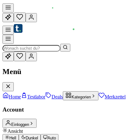
Menü
Home
Testlabor
Deals
Merkzettel
Kategorien
Account
Einloggen
Ansicht
Hell
Dunkel
Auto