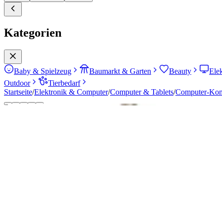
Kategorien
Baby & Spielzeug
Baumarkt & Garten
Beauty
Ele
Outdoor
Tierbedarf
Startseite
/
Elektronik & Computer
/
Computer & Tablets
/
Computer-Ko
Gesamtscore
60
08/2026
Ansprechend