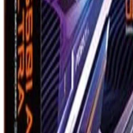
Frag die KI
Lohnt sich dieses Produkt für mich?
Was sind die wichtigsten Vor- und 
Produktdetails
Produktinformationen
Produkttyp
Mainboards
Im Angebot seit
01.01.2023
Generelle Merkmale
Formfaktor
Mini-ITX
Kapazität (maximal)
96 GB
Anzahl Arbeitsspeicher-Slots
2
Spezifikation
PC5-41600