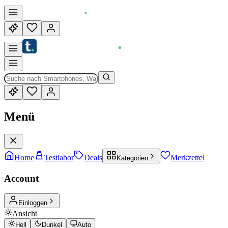
Menü
Home
Testlabor
Deals
Merkzettel
Kategorien
Account
Einloggen
Ansicht
Hell
Dunkel
Auto