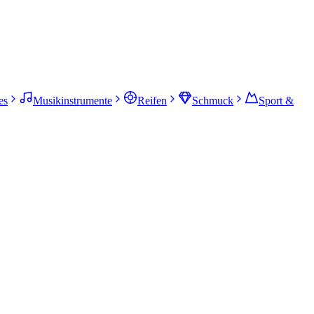
es
Musikinstrumente
Reifen
Schmuck
Sport &