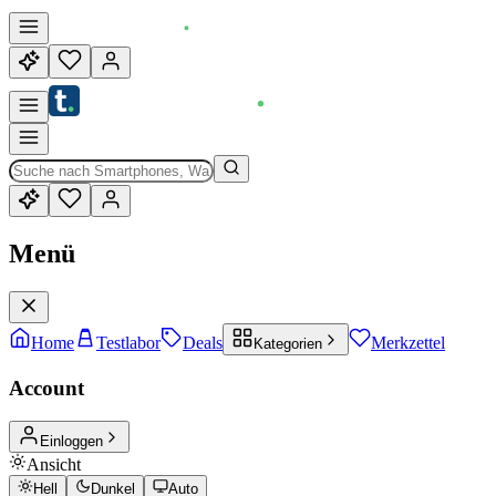
Menü
Home
Testlabor
Deals
Merkzettel
Kategorien
Account
Einloggen
Ansicht
Hell
Dunkel
Auto