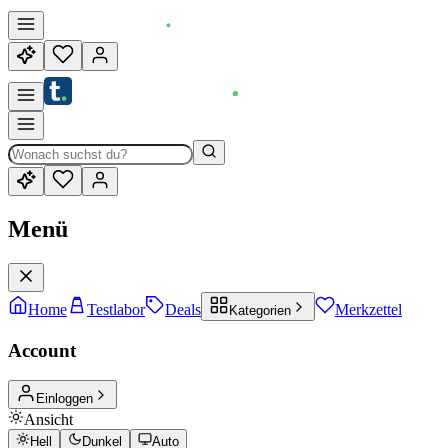
Menü
Home
Testlabor
Deals
Merkzettel
Kategorien
Account
Einloggen
Ansicht
Hell
Dunkel
Auto