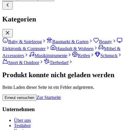
Kategorien
Baby & Spielzeug
Baumarkt & Garten
Beauty
Elektronik & Computer
Haushalt & Wohnen
Möbel &
Accessoires
Musikinstrumente
Reifen
Schmuck
Sport & Outdoor
Tierbedarf
Produkt konnte nicht geladen werden
Beim Laden dieser Seite ist ein Fehler aufgetreten.
Zur Startseite
Erneut versuchen
Unternehmen
Über uns
Testlabor